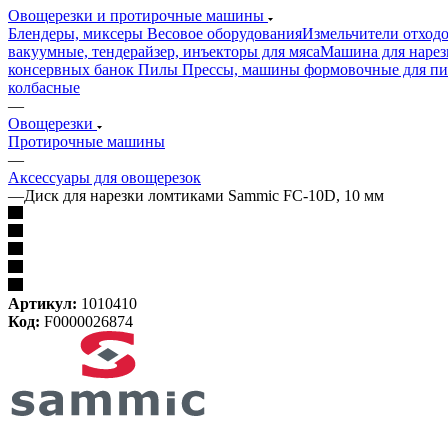
Овощерезки и протирочные машины
Блендеры, миксеры
Весовое оборудования
Измельчители отход
вакуумные, тендерайзер, инъекторы для мяса
Машина для нарез
консервных банок
Пилы
Прессы, машины формовочные для п
колбасные
—
Овощерезки
Протирочные машины
—
Аксессуары для овощерезок
—
Диск для нарезки ломтиками Sammic FC-10D, 10 мм
Артикул:
1010410
Код:
F0000026874