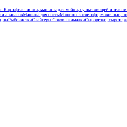
ов
Картофелечистки, машины для мойки, сушки овощей и зелени
ки ананасов
Машина для пасты
Машины котлетоформовочные, пре
иццы
Рыбочистки
Слайсеры
Соковыжималки
Сырорезки, сыротер