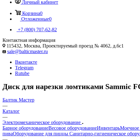
Личный кабинет
Корзина
0
Отложенные
0
+7 (800) 707-62-82
Контактная информация
115432, Москва, Проектируемый проезд № 4062, д.6с1
sale@balticmaster.ru
Вконтакте
Telegram
Rutube
Диск для нарезки ломтиками Sammic FC
Балтик Мастер
—
Каталог
—
Электромеханическое оборудование
Барное оборудование
Весовое оборудование
Инвентарь
Моечное 
пива
Оборудование для пиццы
Санитарно-гигиеническое обору
—