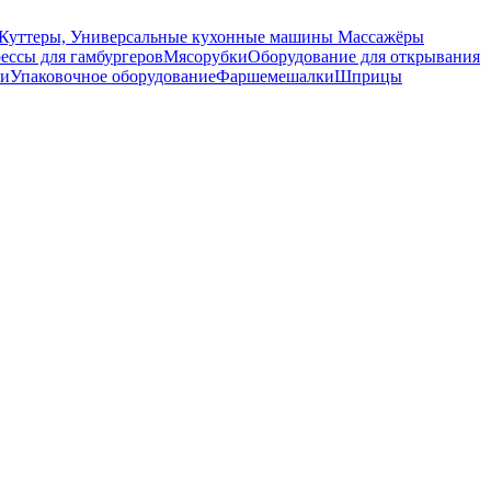
Куттеры, Универсальные кухонные машины
Массажёры
ссы для гамбургеров
Мясорубки
Оборудование для открывания
ки
Упаковочное оборудование
Фаршемешалки
Шприцы