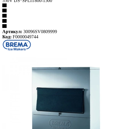
550V DS*SPLIT800-1500
Артикул:
30096SV0809999
Код:
F0000049744