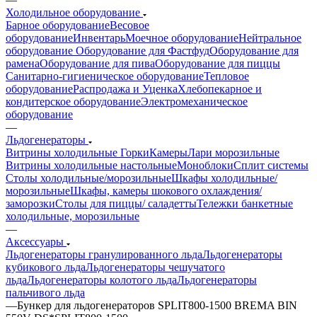
Холодильное оборудование
Барное оборудование
Весовое
оборудование
Инвентарь
Моечное оборудование
Нейтральное
оборудование
Оборудование для Фастфуд
Оборудование для
рамена
Оборудование для пива
Оборудование для пиццы
Санитарно-гигиеническое оборудование
Тепловое
оборудование
Распродажа и Уценка
Хлебопекарное и
кондитерское оборудование
Электромеханическое
оборудование
—
Льдогенераторы
Витрины холодильные
Горки
Камеры
Лари морозильные
Витрины холодильные настольные
Моноблоки
Сплит системы
Столы холодильные/морозильные
Шкафы холодильные/
морозильные
Шкафы, камеры шокового охлаждения/
заморозки
Столы для пиццы/ саладетты
Тележки банкетные
холодильные, морозильные
—
Аксессуары
Льдогенераторы гранулированного льда
Льдогенераторы
кубикового льда
Льдогенераторы чешучатого
льда
Льдогенераторы колотого льда
Льдогенераторы
пальчивого льда
—
Бункер для льдогенераторов SPLIT800-1500 BREMA BIN