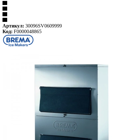
Артикул:
30096SV0609999
Код:
F0000048865