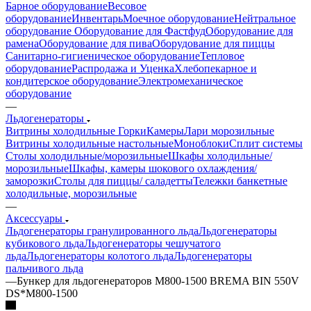
Барное оборудование
Весовое
оборудование
Инвентарь
Моечное оборудование
Нейтральное
оборудование
Оборудование для Фастфуд
Оборудование для
рамена
Оборудование для пива
Оборудование для пиццы
Санитарно-гигиеническое оборудование
Тепловое
оборудование
Распродажа и Уценка
Хлебопекарное и
кондитерское оборудование
Электромеханическое
оборудование
—
Льдогенераторы
Витрины холодильные
Горки
Камеры
Лари морозильные
Витрины холодильные настольные
Моноблоки
Сплит системы
Столы холодильные/морозильные
Шкафы холодильные/
морозильные
Шкафы, камеры шокового охлаждения/
заморозки
Столы для пиццы/ саладетты
Тележки банкетные
холодильные, морозильные
—
Аксессуары
Льдогенераторы гранулированного льда
Льдогенераторы
кубикового льда
Льдогенераторы чешучатого
льда
Льдогенераторы колотого льда
Льдогенераторы
пальчивого льда
—
Бункер для льдогенераторов M800-1500 BREMA BIN 550V
DS*M800-1500