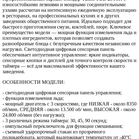
износостойкими лезвиями и мощными соединительными
узлами рассчитан на интенсивную ежедневную эксплуатацию
в ресторанах, на профессиональных кухнях и в других
заведениях общественного питания. Идеально подходит для
быстрого приготовления смузи, коктейлей, пюре. Ключевое
преимущество модели — мощная функция измельчения льда и
плотных ингредиентов, которая позволяет создавать
разнообразные блюда с безупречным качеством независимо от
нагрузки. Светодиодная цифровая сенсорная панель
обеспечивает интуитивное управление: яркие индикаторы,
сенсорные кнопки и дисплей для точного контроля скорости и
таймера — всё для максимальной эффективности вашего
заведения.
ОСОБЕННОСТИ МОДЕЛИ:
- светодиодная цифровая сенсорная панель управления;
- функция измельчения льда;
- мощный двигатель с 3 скоростями, где НИЗКАЯ - около 8350
об/мин, СРЕДНЯЯ - около 13.500 об/ мин, ВЫСОКАЯ - около
24.800 об/мин (без нагрузки);
- 3 различных режима таймера: 30, 45, 90 секунд;
- импульсный переключатель для функции смешивания;
- съемный ударопрочный стакан из прозрачного
поликарбоната, который выдерживает температуру от -40°C