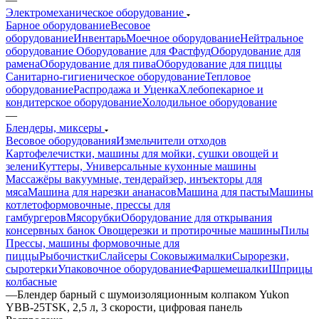
Электромеханическое оборудование
Барное оборудование
Весовое
оборудование
Инвентарь
Моечное оборудование
Нейтральное
оборудование
Оборудование для Фастфуд
Оборудование для
рамена
Оборудование для пива
Оборудование для пиццы
Санитарно-гигиеническое оборудование
Тепловое
оборудование
Распродажа и Уценка
Хлебопекарное и
кондитерское оборудование
Холодильное оборудование
—
Блендеры, миксеры
Весовое оборудования
Измельчители отходов
Картофелечистки, машины для мойки, сушки овощей и
зелени
Куттеры, Универсальные кухонные машины
Массажёры вакуумные, тендерайзер, инъекторы для
мяса
Машина для нарезки ананасов
Машина для пасты
Машины
котлетоформовочные, прессы для
гамбургеров
Мясорубки
Оборудование для открывания
консервных банок
Овощерезки и протирочные машины
Пилы
Прессы, машины формовочные для
пиццы
Рыбочистки
Слайсеры
Соковыжималки
Сырорезки,
сыротерки
Упаковочное оборудование
Фаршемешалки
Шприцы
колбасные
—
Блендер барный с шумоизоляционным колпаком Yukon
YBB-25TSK, 2,5 л, 3 скорости, цифровая панель