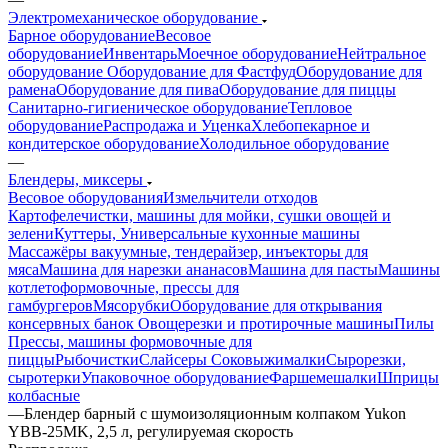
Электромеханическое оборудование
Барное оборудование
Весовое
оборудование
Инвентарь
Моечное оборудование
Нейтральное
оборудование
Оборудование для Фастфуд
Оборудование для
рамена
Оборудование для пива
Оборудование для пиццы
Санитарно-гигиеническое оборудование
Тепловое
оборудование
Распродажа и Уценка
Хлебопекарное и
кондитерское оборудование
Холодильное оборудование
—
Блендеры, миксеры
Весовое оборудования
Измельчители отходов
Картофелечистки, машины для мойки, сушки овощей и
зелени
Куттеры, Универсальные кухонные машины
Массажёры вакуумные, тендерайзер, инъекторы для
мяса
Машина для нарезки ананасов
Машина для пасты
Машины
котлетоформовочные, прессы для
гамбургеров
Мясорубки
Оборудование для открывания
консервных банок
Овощерезки и протирочные машины
Пилы
Прессы, машины формовочные для
пиццы
Рыбочистки
Слайсеры
Соковыжималки
Сырорезки,
сыротерки
Упаковочное оборудование
Фаршемешалки
Шприцы
колбасные
—
Блендер барный с шумоизоляционным колпаком Yukon
YBB-25MK, 2,5 л, регулируемая скорость