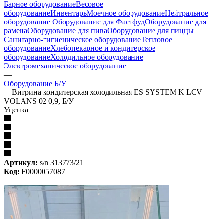
Барное оборудование
Весовое
оборудование
Инвентарь
Моечное оборудование
Нейтральное
оборудование
Оборудование для Фастфуд
Оборудование для
рамена
Оборудование для пива
Оборудование для пиццы
Санитарно-гигиеническое оборудование
Тепловое
оборудование
Хлебопекарное и кондитерское
оборудование
Холодильное оборудование
Электромеханическое оборудование
—
Оборудование Б/У
—
Витрина кондитерская холодильная ES SYSTEM K LCV
VOLANS 02 0,9, Б/У
Уценка
Артикул:
s/n 313773/21
Код:
F0000057087