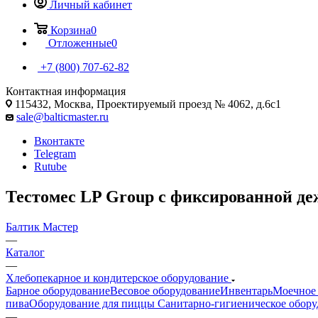
Личный кабинет
Корзина
0
Отложенные
0
+7 (800) 707-62-82
Контактная информация
115432, Москва, Проектируемый проезд № 4062, д.6с1
sale@balticmaster.ru
Вконтакте
Telegram
Rutube
Тестомес LP Group с фиксированной де
Балтик Мастер
—
Каталог
—
Хлебопекарное и кондитерское оборудование
Барное оборудование
Весовое оборудование
Инвентарь
Моечное 
пива
Оборудование для пиццы
Санитарно-гигиеническое обору
—