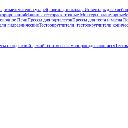
ы, измельчители сухарей, орехов, шоколада
Инвентарь для хлебоп
корирования
Машины тестораскаточные
Миксеры планетарные
М
мовочное
Печи
Прессы для тарталеток
Прессы для теста и масла Ro
ели гидравлические
Тестоокруглители, тестоокруглители кониче
есы с подкатной дежой
Тестомесы самоопрокидывающиеся
Тесто