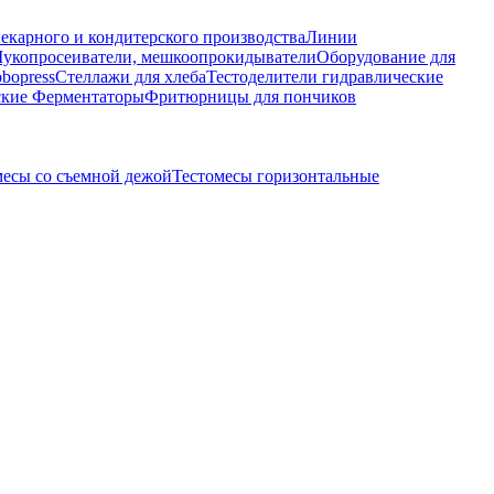
екарного и кондитерского производства
Линии
укопросеиватели, мешкоопрокидыватели
Оборудование для
bopress
Стеллажи для хлеба
Тестоделители гидравлические
ские
Ферментаторы
Фритюрницы для пончиков
месы со съемной дежой
Тестомесы горизонтальные