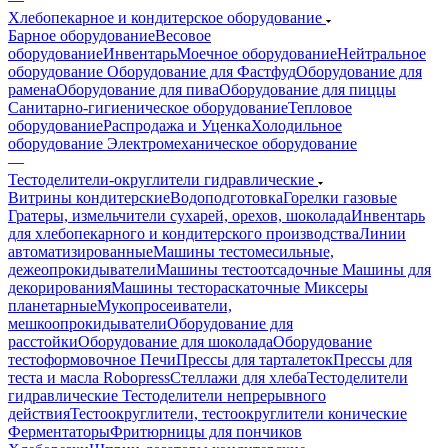
Хлебопекарное и кондитерское оборудование
Барное оборудование
Весовое
оборудование
Инвентарь
Моечное оборудование
Нейтральное
оборудование
Оборудование для Фастфуд
Оборудование для
рамена
Оборудование для пива
Оборудование для пиццы
Санитарно-гигиеническое оборудование
Тепловое
оборудование
Распродажа и Уценка
Холодильное
оборудование
Электромеханическое оборудование
—
Тестоделители-округлители гидравлические
Витрины кондитерские
Водоподготовка
Горелки газовые
Гратеры, измельчители сухарей, орехов, шоколада
Инвентарь
для хлебопекарного и кондитерского производства
Линии
автоматизированные
Машины тестомесильные,
дежеопрокидыватели
Машины тестоотсадочные
Машины для
декорирования
Машины тестораскаточные
Миксеры
планетарные
Мукопросеиватели,
мешкоопрокидыватели
Оборудование для
расстойки
Оборудование для шоколада
Оборудование
тестоформовочное
Печи
Прессы для тарталеток
Прессы для
теста и масла Robopress
Стеллажи для хлеба
Тестоделители
гидравлические
Тестоделители непрерывного
действия
Тестоокруглители, тестоокруглители конические
Ферментаторы
Фритюрницы для пончиков