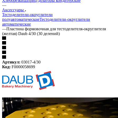
Хлеборезки
Шприц-дозаторы кондитерские
—
Аксессуары
Тестоделители-округлители
полуавтоматические
Тестоделители-округлители
автоматические
—
Пластина формовочная для тестоделителя-округлителя
(желтая) Daub 4/30 (30 делений)
Артикул:
03017-4/30
Код:
F0000058699