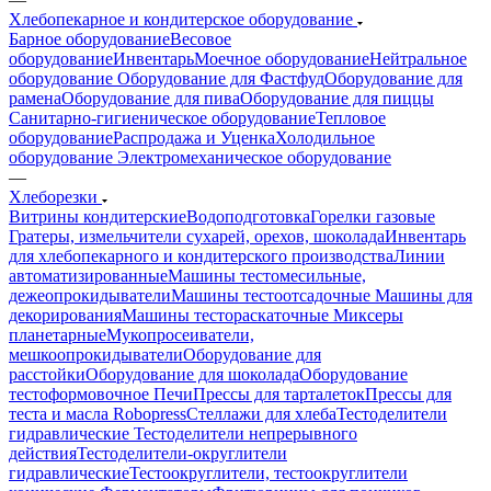
Хлебопекарное и кондитерское оборудование
Барное оборудование
Весовое
оборудование
Инвентарь
Моечное оборудование
Нейтральное
оборудование
Оборудование для Фастфуд
Оборудование для
рамена
Оборудование для пива
Оборудование для пиццы
Санитарно-гигиеническое оборудование
Тепловое
оборудование
Распродажа и Уценка
Холодильное
оборудование
Электромеханическое оборудование
—
Хлеборезки
Витрины кондитерские
Водоподготовка
Горелки газовые
Гратеры, измельчители сухарей, орехов, шоколада
Инвентарь
для хлебопекарного и кондитерского производства
Линии
автоматизированные
Машины тестомесильные,
дежеопрокидыватели
Машины тестоотсадочные
Машины для
декорирования
Машины тестораскаточные
Миксеры
планетарные
Мукопросеиватели,
мешкоопрокидыватели
Оборудование для
расстойки
Оборудование для шоколада
Оборудование
тестоформовочное
Печи
Прессы для тарталеток
Прессы для
теста и масла Robopress
Стеллажи для хлеба
Тестоделители
гидравлические
Тестоделители непрерывного
действия
Тестоделители-округлители
гидравлические
Тестоокруглители, тестоокруглители