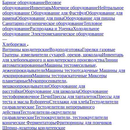
Барное оборудование
Весовое
оборудование
Инвентарь
Моечное оборудование
Нейтральное
оборудование
Оборудование для Фастфуд
Оборудование для
рамена
Оборудование для пива
Оборудование для пиццы
Санитарно-гигиеническое оборудование
Тепловое
оборудование
Распродажа и Уценка
Холодильное
оборудование
Электромеханическое оборудование
—
Хлеборезки
Витрины кондитерские
Водоподготовка
Горелки газовые
Гратеры, измельчители сухарей, орехов, шоколада
Инвентарь
для хлебопекарного и кондитерского производства
Линии
автоматизированные
Машины тестомесильные,
дежеопрокидыватели
Машины тестоотсадочные
Машины для
декорирования
Машины тестораскаточные
Миксеры
планетарные
Мукопросеиватели,
мешкоопрокидыватели
Оборудование для
расстойки
Оборудование для шоколада
Оборудование
тестоформовочное
Печи
Прессы для тарталеток
Прессы для
теста и масла Robopress
Стеллажи для хлеба
Тестоделители
гидравлические
Тестоделители непрерывного
действия
Тестоделители-округлители
гидравлические
Тестоокруглители, тестоокруглители
конические
Ферментаторы
Фритюрницы для пончиков
Шприц-дозаторы кондитерские