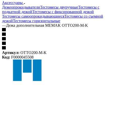
Аксессуары
Дежеопрокидыватели
Тестомесы двуручные
Тестомесы с
подкатной дежой
Тестомесы с фиксированной дежой
Тестомесы самоопрокидывающиеся
Тестомесы со съемной
дежой
Тестомесы горизонтальные
—
Дежа дополнительная MEMAK OTTO200-M-K
Артикул:
OTTO200-M-K
Код:
F0000045508