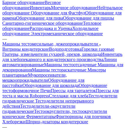
Барное оборудование
Весовое
оборудование
Инвентарь
Моечное оборудование
Нейтральное
оборудование
Оборудование для Фастфуд
Оборудование для
рамена
Оборудование для пива
Оборудование для пиццы
Санитарно-гигиеническое оборудование
Тепловое
оборудование
Распродажа и Уценка
Холодильное
оборудование
Электромеханическое оборудование
—
Машины тестомесильные, дежеопрокидыватели
Витрины кондитерские
Водоподготовка
Горелки газовые
Гратеры, измельчители сухарей, орехов, шоколада
Инвентарь
для хлебопекарного и кондитерского производства
Линии
автоматизированные
Машины тестоотсадочные
Машины для
декорирования
Машины тестораскаточные
Миксеры
планетарные
Мукопросеиватели,
мешкоопрокидыватели
Оборудование для
расстойки
Оборудование для шоколада
Оборудование
тестоформовочное
Печи
Прессы для тарталеток
Прессы для
теста и масла Robopress
Стеллажи для хлеба
Тестоделители
гидравлические
Тестоделители непрерывного
действия
Тестоделители-округлители
гидравлические
Тестоокруглители, тестоокруглители
конические
Ферментаторы
Фритюрницы для пончиков
Хлеборезки
Шприц-дозаторы кондитерские
—