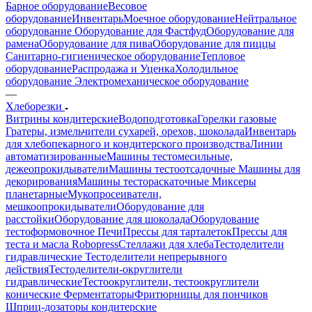
Барное оборудование
Весовое
оборудование
Инвентарь
Моечное оборудование
Нейтральное
оборудование
Оборудование для Фастфуд
Оборудование для
рамена
Оборудование для пива
Оборудование для пиццы
Санитарно-гигиеническое оборудование
Тепловое
оборудование
Распродажа и Уценка
Холодильное
оборудование
Электромеханическое оборудование
—
Хлеборезки
Витрины кондитерские
Водоподготовка
Горелки газовые
Гратеры, измельчители сухарей, орехов, шоколада
Инвентарь
для хлебопекарного и кондитерского производства
Линии
автоматизированные
Машины тестомесильные,
дежеопрокидыватели
Машины тестоотсадочные
Машины для
декорирования
Машины тестораскаточные
Миксеры
планетарные
Мукопросеиватели,
мешкоопрокидыватели
Оборудование для
расстойки
Оборудование для шоколада
Оборудование
тестоформовочное
Печи
Прессы для тарталеток
Прессы для
теста и масла Robopress
Стеллажи для хлеба
Тестоделители
гидравлические
Тестоделители непрерывного
действия
Тестоделители-округлители
гидравлические
Тестоокруглители, тестоокруглители
конические
Ферментаторы
Фритюрницы для пончиков
Шприц-дозаторы кондитерские