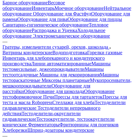
Барное оборудование
Весовое
оборудование
Инвентарь
Моечное оборудование
Нейтральное
оборудование
Оборудование для Фастфуд
Оборудование для
рамена
Оборудование для пива
Оборудование для пиццы
Санитарно-гигиеническое оборудование
Тепловое
оборудование
Распродажа и Уценка
Холодильное
оборудование
Электромеханическое оборудование
—
Гратеры, измельчители сухарей, орехов, шоколада
Витрины кондитерские
Водоподготовка
Горелки газовые
Инвентарь для хлебопекарного и кондитерского
производства
Линии автоматизированные
Машины
тестомесильные, дежеопрокидыватели
Машины
тестоотсадочные
Машины для декорирования
Машины
тестораскаточные
Миксеры планетарные
Мукопросеиватели,
мешкоопрокидыватели
Оборудование для
расстойки
Оборудование для шоколада
Оборудование
тестоформовочное
Печи
Прессы для тарталеток
Прессы для
теста и масла Robopress
Стеллажи для хлеба
Тестоделители
гидравлические
Тестоделители непрерывного
действия
Тестоделители-округлители
гидравлические
Тестоокруглители, тестоокруглители
конические
Ферментаторы
Фритюрницы для пончиков
Хлеборезки
Шприц-дозаторы кондитерские
—