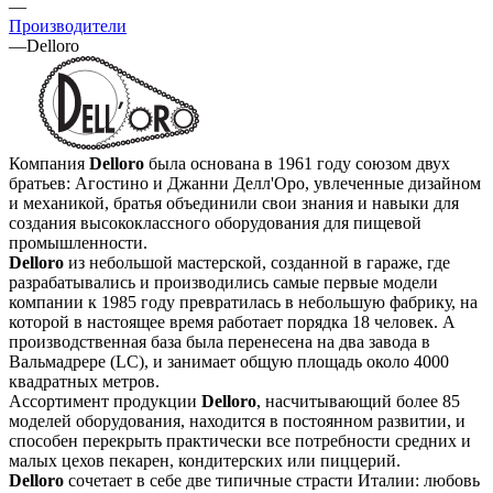
—
Производители
—
Delloro
Компания
Delloro
была основана в 1961 году союзом двух
братьев: Агостино и Джанни Делл'Оро, увлеченные дизайном
и механикой, братья объединили свои знания и навыки для
создания высококлассного оборудования для пищевой
промышленности.
Delloro
из небольшой мастерской, созданной в гараже, где
разрабатывались и производились самые первые модели
компании к 1985 году превратилась в небольшую фабрику, на
которой в настоящее время работает порядка 18 человек. А
производственная база была перенесена на два завода в
Вальмадрере (LC), и занимает общую площадь около 4000
квадратных метров.
Ассортимент продукции
Delloro
, насчитывающий более 85
моделей оборудования, находится в постоянном развитии, и
способен перекрыть практически все потребности средних и
малых цехов пекарен, кондитерских или пиццерий.
Delloro
сочетает в себе две типичные страсти Италии: любовь