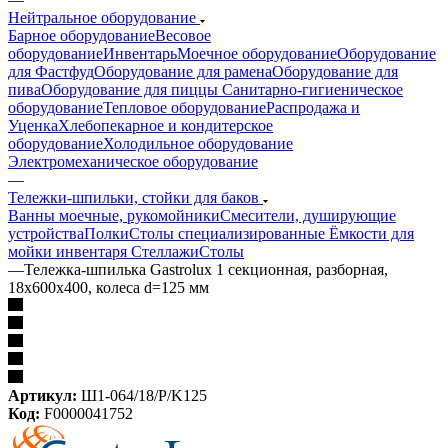
Нейтральное оборудование
Барное оборудование
Весовое
оборудование
Инвентарь
Моечное оборудование
Оборудование
для Фастфуд
Оборудование для рамена
Оборудование для
пива
Оборудование для пиццы
Санитарно-гигиеническое
оборудование
Тепловое оборудование
Распродажа и
Уценка
Хлебопекарное и кондитерское
оборудование
Холодильное оборудование
Электромеханическое оборудование
—
Тележки-шпильки, стойки для баков
Ванны моечные, рукомойники
Смесители, душирующие
устройства
Полки
Столы специализированные
Ёмкости для
мойки инвентаря
Стеллажи
Столы
—
Тележка-шпилька Gastroluх 1 секционная, разборная,
18х600х400, колеса d=125 мм
Артикул:
Ш1-064/18/Р/K125
Код:
F0000041752