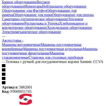
Барное оборудование
Весовое
оборудование
Инвентарь
Нейтральное оборудование
Оборудование для Фастфуд
Оборудование для
рамена
Оборудование для пива
Оборудование для пиццы
Санитарно-гигиеническое оборудование
Тепловое
оборудование
Распродажа и Уценка
Хлебопекарное и
кондитерское оборудование
Холодильное оборудование
Электромеханическое оборудование
—
Аксессуары
Машины котломоечные
Машины посудомоечные
конвейерные
Машины посудомоечные купольные
Машины
посудомоечные фронтальные
Машины
стаканомоечные
Сушилки для столовых приборов
—
Тележка с ручкой для посудомоечных корзин Sammic CCVA
Артикул:
5862001
Код:
F0000051745