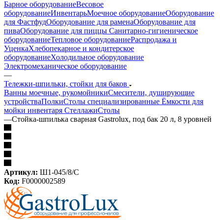
Барное оборудование
Весовое
оборудование
Инвентарь
Моечное оборудование
Оборудование
для Фастфуд
Оборудование для рамена
Оборудование для
пива
Оборудование для пиццы
Санитарно-гигиеническое
оборудование
Тепловое оборудование
Распродажа и
Уценка
Хлебопекарное и кондитерское
оборудование
Холодильное оборудование
Электромеханическое оборудование
—
Тележки-шпильки, стойки для баков
Ванны моечные, рукомойники
Смесители, душирующие
устройства
Полки
Столы специализированные
Ёмкости для
мойки инвентаря
Стеллажи
Столы
—
Стойка-шпилька сварная Gastrolux, под бак 20 л, 8 уровней
Артикул:
Ш1-045/8/С
Код:
F0000002589