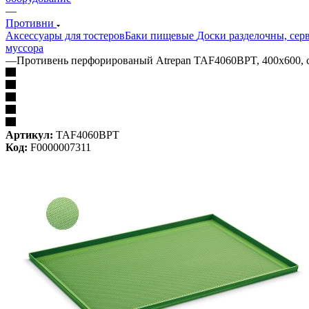
—
Противни
Аксессуары для тостеров
Баки пищевые
Доски разделочны, се
муссора
—
Противень перфорированый Atrepan TAF4060BPT, 400х600, 
Артикул:
TAF4060BPT
Код:
F0000007311