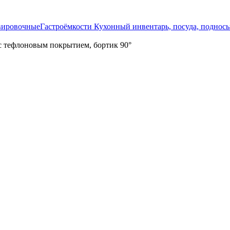
рвировочные
Гастроёмкости
Кухонный инвентарь, посуда, поднос
с тефлоновым покрытием, бортик 90°