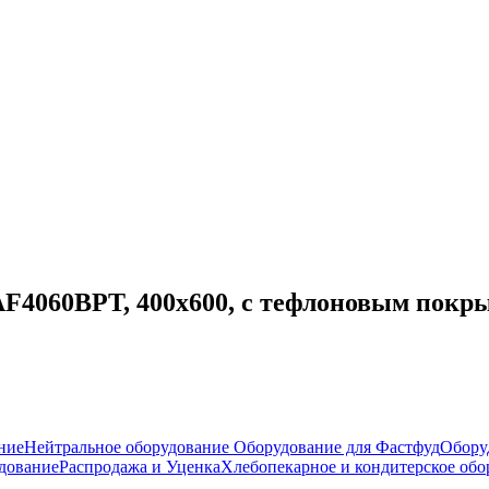
4060BPT, 400х600, с тефлоновым покры
ние
Нейтральное оборудование
Оборудование для Фастфуд
Обору
дование
Распродажа и Уценка
Хлебопекарное и кондитерское обо