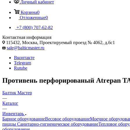
Личный кабинет
Корзина
0
Отложенные
0
+7 (800) 707-62-82
Контактная информация
115432, Москва, Проектируемый проезд № 4062, д.6с1
sale@balticmaster.ru
Вконтакте
Telegram
Rutube
Противень перфорированый Atrepan TAF
Балтик Мастер
—
Каталог
—
Инвентарь
Барное оборудование
Весовое оборудование
Моечное оборудова
пиццы
Санитарно-гигиеническое оборудование
Тепловое обору
оборудование