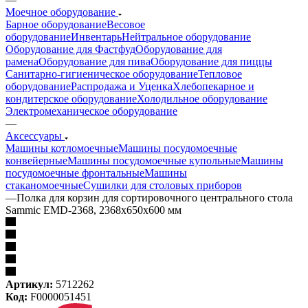
Моечное оборудование
Барное оборудование
Весовое
оборудование
Инвентарь
Нейтральное оборудование
Оборудование для Фастфуд
Оборудование для
рамена
Оборудование для пива
Оборудование для пиццы
Санитарно-гигиеническое оборудование
Тепловое
оборудование
Распродажа и Уценка
Хлебопекарное и
кондитерское оборудование
Холодильное оборудование
Электромеханическое оборудование
—
Аксессуары
Машины котломоечные
Машины посудомоечные
конвейерные
Машины посудомоечные купольные
Машины
посудомоечные фронтальные
Машины
стаканомоечные
Сушилки для столовых приборов
—
Полка для корзин для сортировочного центрального стола
Sammic EMD-2368, 2368x650x600 мм
Артикул:
5712262
Код:
F0000051451