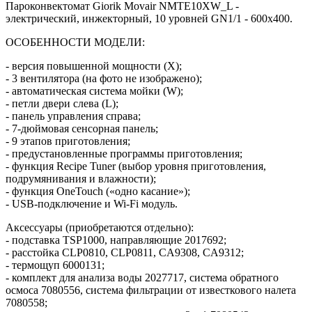
Пароконвектомат Giorik Movair NMTE10XW_L -
электрический, инжекторный, 10 уровней GN1/1 - 600х400.
ОСОБЕННОСТИ МОДЕЛИ:
- версия повышенной мощности (X);
- 3 вентилятора (на фото не изображено);
- автоматическая система мойки (W);
- петли двери слева (L);
- панель управления справа;
- 7-дюймовая сенсорная панель;
- 9 этапов приготовления;
- предустановленные программы приготовления;
- функция Recipe Tuner (выбор уровня приготовления,
подрумянивания и влажности);
- функция OneTouch («одно касание»);
- USB-подключение и Wi-Fi модуль.
Аксессуары (приобретаются отдельно):
- подставка TSP1000, направляющие 2017692;
- расстойка CLP0810, CLP0811, CA9308, CA9312;
- термощуп 6000131;
- комплект для анализа воды 2027717, система обратного
осмоса 7080556, система фильтрации от известкового налета
7080558;