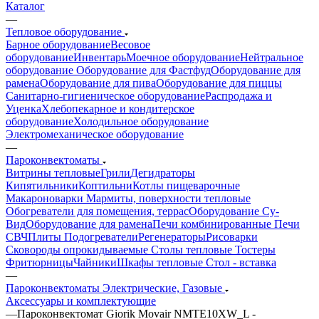
Каталог
—
Тепловое оборудование
Барное оборудование
Весовое
оборудование
Инвентарь
Моечное оборудование
Нейтральное
оборудование
Оборудование для Фастфуд
Оборудование для
рамена
Оборудование для пива
Оборудование для пиццы
Санитарно-гигиеническое оборудование
Распродажа и
Уценка
Хлебопекарное и кондитерское
оборудование
Холодильное оборудование
Электромеханическое оборудование
—
Пароконвектоматы
Витрины тепловые
Грили
Дегидраторы
Кипятильники
Коптильни
Котлы пищеварочные
Макароноварки
Мармиты, поверхности тепловые
Обогреватели для помещения, террас
Оборудование Су-
Bид
Оборудование для рамена
Печи комбинированные
Печи
СВЧ
Плиты
Подогреватели
Регенераторы
Рисоварки
Сковороды опрокидываемые
Столы тепловые
Тостеры
Фритюрницы
Чайники
Шкафы тепловые
Стол - вставка
—
Пароконвектоматы Электрические, Газовые
Аксессуары и комплектующие
—
Пароконвектомат Giorik Movair NMTE10XW_L -