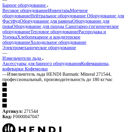
Барное оборудование
Весовое оборудование
Инвентарь
Моечное
оборудование
Нейтральное оборудование
Оборудование для
Фастфуд
Оборудование для рамена
Оборудование для
пива
Оборудование для пиццы
Санитарно-гигиеническое
оборудование
Тепловое оборудование
Распродажа и
Уценка
Хлебопекарное и кондитерское
оборудование
Холодильное оборудование
Электромеханическое оборудование
—
Измельчители льда
Аксессуары для барного оборудования
Кофемашины,
кофеварки
Кофемолки
—
Измельчитель льда HENDI Barmatic Mineral 271544,
профессиональный, производительность до 180 кг/час
Артикул:
271544
Код:
F0000047047