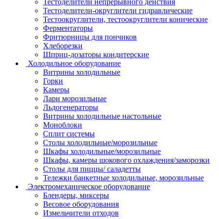
Тестоделители непрерывного действия
Тестоделители-округлители гидравлические
Тестоокруглители, тестоокруглители конические
Ферментаторы
Фритюрницы для пончиков
Хлеборезки
Шприц-дозаторы кондитерские
Холодильное оборудование
Витрины холодильные
Горки
Камеры
Лари морозильные
Льдогенераторы
Витрины холодильные настольные
Моноблоки
Сплит системы
Столы холодильные/морозильные
Шкафы холодильные/морозильные
Шкафы, камеры шокового охлаждения/заморозки
Столы для пиццы/ саладетты
Тележки банкетные холодильные, морозильные
Электромеханическое оборудование
Блендеры, миксеры
Весовое оборудования
Измельчители отходов