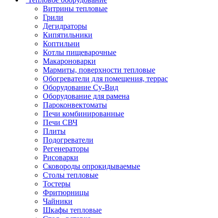
Витрины тепловые
Грили
Дегидраторы
Кипятильники
Коптильни
Котлы пищеварочные
Макароноварки
Мармиты, поверхности тепловые
Обогреватели для помещения, террас
Оборудование Су-Bид
Оборудование для рамена
Пароконвектоматы
Печи комбинированные
Печи СВЧ
Плиты
Подогреватели
Регенераторы
Рисоварки
Сковороды опрокидываемые
Столы тепловые
Тостеры
Фритюрницы
Чайники
Шкафы тепловые