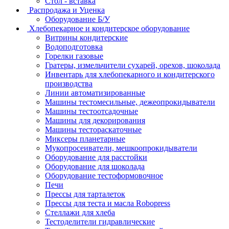
Стол - вставка
Распродажа и Уценка
Оборудование Б/У
Хлебопекарное и кондитерское оборудование
Витрины кондитерские
Водоподготовка
Горелки газовые
Гратеры, измельчители сухарей, орехов, шоколада
Инвентарь для хлебопекарного и кондитерского
производства
Линии автоматизированные
Машины тестомесильные, дежеопрокидыватели
Машины тестоотсадочные
Машины для декорирования
Машины тестораскаточные
Миксеры планетарные
Мукопросеиватели, мешкоопрокидыватели
Оборудование для расстойки
Оборудование для шоколада
Оборудование тестоформовочное
Печи
Прессы для тарталеток
Прессы для теста и масла Robopress
Стеллажи для хлеба
Тестоделители гидравлические