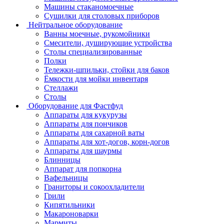
Машины стаканомоечные
Сушилки для столовых приборов
Нейтральное оборудование
Ванны моечные, рукомойники
Смесители, душирующие устройства
Столы специализированные
Полки
Тележки-шпильки, стойки для баков
Ёмкости для мойки инвентаря
Стеллажи
Столы
Оборудование для Фастфуд
Аппараты для кукурузы
Аппараты для пончиков
Аппараты для сахарной ваты
Аппараты для хот-догов, корн-догов
Аппараты для шаурмы
Блинницы
Аппарат для попкорна
Вафельницы
Граниторы и сокоохладители
Грили
Кипятильники
Макароноварки
Мармиты