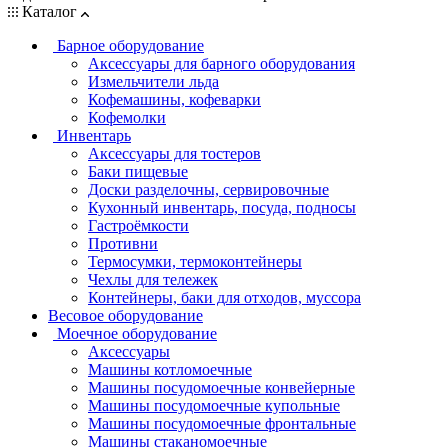
Каталог
Барное оборудование
Аксессуары для барного оборудования
Измельчители льда
Кофемашины, кофеварки
Кофемолки
Инвентарь
Аксессуары для тостеров
Баки пищевые
Доски разделочны, сервировочные
Кухонный инвентарь, посуда, подносы
Гастроёмкости
Противни
Термосумки, термоконтейнеры
Чехлы для тележек
Контейнеры, баки для отходов, муссора
Весовое оборудование
Моечное оборудование
Аксессуары
Машины котломоечные
Машины посудомоечные конвейерные
Машины посудомоечные купольные
Машины посудомоечные фронтальные
Машины стаканомоечные