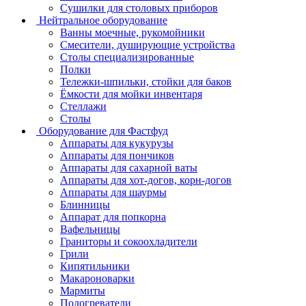
Сушилки для столовых приборов
Нейтральное оборудование
Ванны моечные, рукомойники
Смесители, душирующие устройства
Столы специализированные
Полки
Тележки-шпильки, стойки для баков
Ёмкости для мойки инвентаря
Стеллажи
Столы
Оборудование для Фастфуд
Аппараты для кукурузы
Аппараты для пончиков
Аппараты для сахарной ваты
Аппараты для хот-догов, корн-догов
Аппараты для шаурмы
Блинницы
Аппарат для попкорна
Вафельницы
Граниторы и сокоохладители
Грили
Кипятильники
Макароноварки
Мармиты
Подогреватели